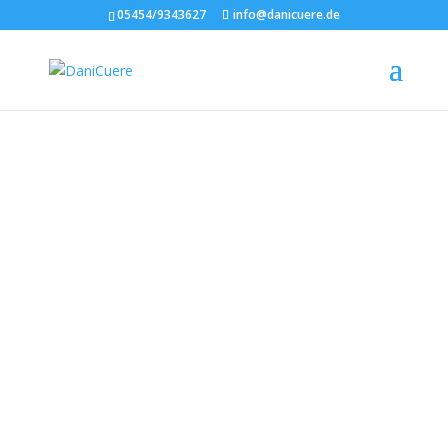
05454/9343627
info@danicuere.de
Am
schönsten sind Frauen,
die sich wohlfühlen.
Daniela Gossen
BH´s zum „sich-
jeden-