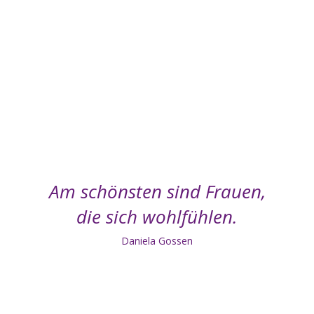
Körper und Geist.
Wir können Ihnen zeigen, welche gute Wirkung ein gutsitzender und
qualitativ gut verarbeiteter BH auf Ihren Körper hat. Nach einer
Beratung und Vermessung Ihres Brustumfangs werden Sie von uns
passende Modelle probieren. Dann erleben sie direkt: der BH ist nicht
nur bequem, sondern betont ebenso Ihre Taille und lässt sie
aufrechter stehen und gehen. Zukünftig wirkt er Rückenschmerzen
entgegen und wird sie lange begleiten, da er hochwertig verarbeitet
ist.
Am schönsten sind Frauen,
die sich wohlfühlen.
Daniela Gossen