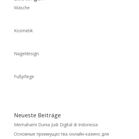
Wäsche
Kosmetik
Nageldesign
Fußpflege
Neueste Beiträge
Memahami Dunia Judi Digital di Indonesia
Основные преимущества онлайн-казино для